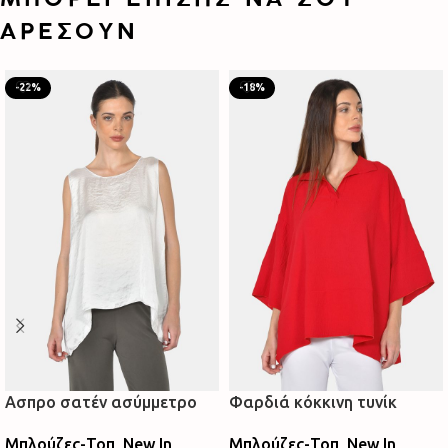
ΑΡΈΣΟΥΝ
-22%
-18%
Ασπρο σατέν ασύμμετρο
Φαρδιά κόκκινη τυνίκ
τοπ
Μπλούζες-Τοπ
,
New In
Μπλούζες-Τοπ
,
New In