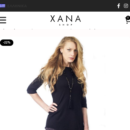
ΕΛΛΗΝΙΚΑ
0
Αρχική σελίδα
Γυναικεία Ρούχα
Μπλούζες-Τοπ
-22%