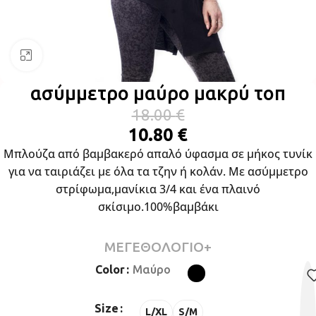
Click to enlarge
ασύμμετρο μαύρο μακρύ τοπ
18.00
€
10.80
€
Μπλούζα από βαμβακερό απαλό ύφασμα σε μήκος τυνίκ
για να ταιριάζει με όλα τα τζην ή κολάν. Με ασύμμετρο
στρίφωμα,μανίκια 3/4 και ένα πλαινό
σκίσιμο.100%βαμβάκι
ΜΕΓΕΘΟΛΟΓΙΟ+
Color
Μαύρο
Size
L/XL
S/M